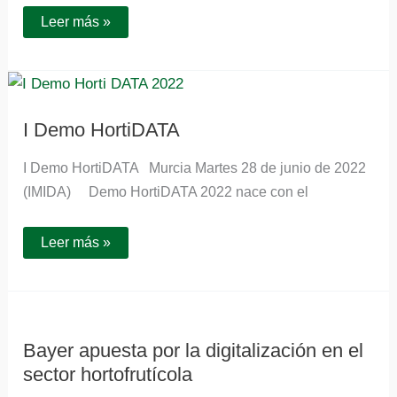
Leer más »
I
Demo
HortiDATA
I Demo HortiDATA
I Demo HortiDATA Murcia Martes 28 de junio de 2022
(IMIDA) Demo HortiDATA 2022 nace con el
Leer más »
Bayer
apuesta
por
la
Bayer apuesta por la digitalización en el
digitalización
en
sector hortofrutícola
el
sector