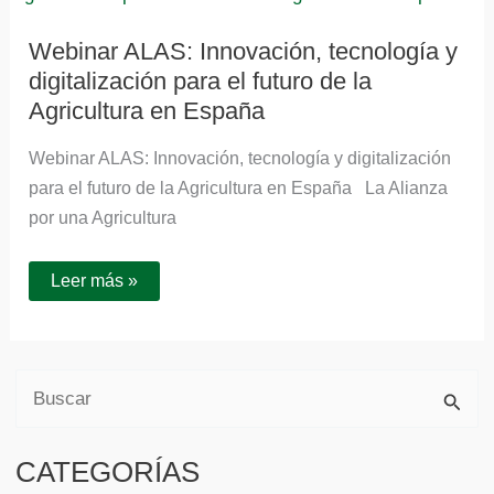
tecnología
y
digitalización
Webinar ALAS: Innovación, tecnología y
para
digitalización para el futuro de la
el
futuro
Agricultura en España
de
la
Agricultura
Webinar ALAS: Innovación, tecnología y digitalización
en
España
para el futuro de la Agricultura en España La Alianza
por una Agricultura
Leer más »
B
u
CATEGORÍAS
s