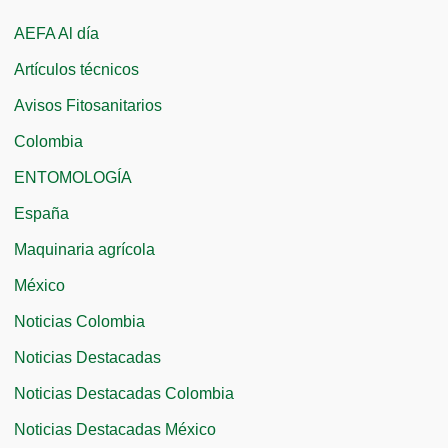
c
AEFA Al día
a
Artículos técnicos
r
Avisos Fitosanitarios
p
Colombia
o
r
ENTOMOLOGÍA
:
España
Maquinaria agrícola
México
Noticias Colombia
Noticias Destacadas
Noticias Destacadas Colombia
Noticias Destacadas México