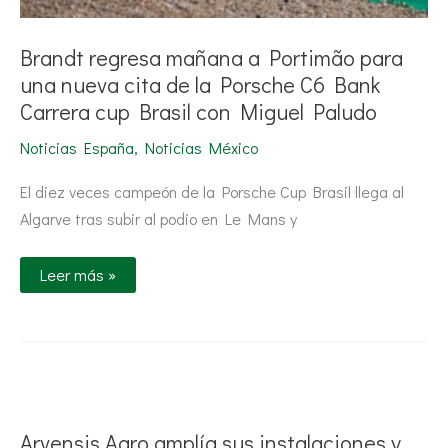
Brasil
con
Miguel
Brandt regresa mañana a Portimão para
Paludo
una nueva cita de la Porsche C6 Bank
Carrera cup Brasil con Miguel Paludo
Noticias España
,
Noticias México
El diez veces campeón de la Porsche Cup Brasil llega al
Algarve tras subir al podio en Le Mans y
Leer más »
Arvensis
Agro
amplía
sus
Arvensis Agro amplía sus instalaciones y
instalaciones