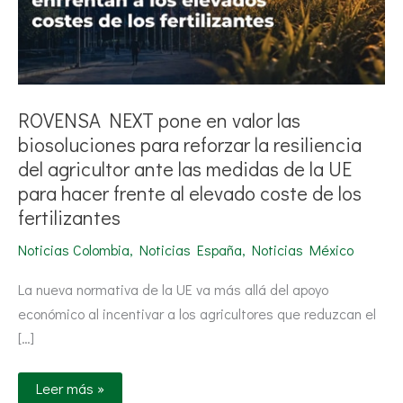
del
agricultor
ante
las
medidas
de
la
UE
ROVENSA NEXT pone en valor las
para
hacer
biosoluciones para reforzar la resiliencia
frente
al
del agricultor ante las medidas de la UE
elevado
para hacer frente al elevado coste de los
coste
de
fertilizantes
los
fertilizantes
Noticias Colombia
,
Noticias España
,
Noticias México
La nueva normativa de la UE va más allá del apoyo
económico al incentivar a los agricultores que reduzcan el
[…]
Leer más »