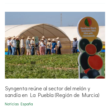
Syngenta
reúne
al
sector
del
melón
y
sandía
en
La
Puebla
(Región
de
Murcia)
Syngenta reúne al sector del melón y
sandía en La Puebla (Región de Murcia)
Noticias España