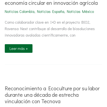
economía circular en innovación agrícola
para
transformar
materiales
Noticias Colombia
,
Noticias España
,
Noticias México
de
la
economía
Como colaborador clave en I+D en el proyecto BIO2,
circular
Rovensa Next contribuye al desarrollo de biosoluciones
en
innovación
innovadoras avaladas científicamente, con
agrícola
Leer más »
Reconocimiento
a
Ecoculture
por
Reconocimiento a Ecoculture por su labor
su
labor
durante una década de estrecha
durante
vinculación con Tecnova
una
década