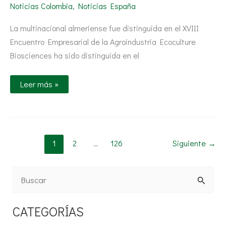
de
Noticias Colombia
,
Noticias España
estrecha
vinculación
con
La multinacional almeriense fue distinguida en el XVIII
Tecnova
Encuentro Empresarial de la Agroindustria Ecoculture
Biosciences ha sido distinguida en el
Leer más »
1
2
…
126
Siguiente
→
B
u
CATEGORÍAS
s