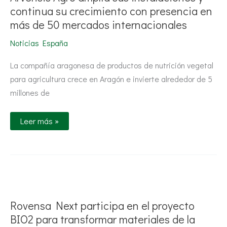
y
continua su crecimiento con presencia en
continua
más de 50 mercados internacionales
su
crecimiento
con
Noticias España
presencia
en
más
La compañía aragonesa de productos de nutrición vegetal
de
para agricultura crece en Aragón e invierte alrededor de 5
50
mercados
millones de
internacionales
Leer más »
Rovensa
Next
participa
en
Rovensa Next participa en el proyecto
el
proyecto
BIO2 para transformar materiales de la
BIO2