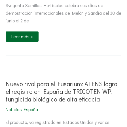
Syngenta Semillas Hortícolas celebra sus días de
demostración internacionales de Melón y Sandía del 30 de
junio al 2 de
Leer más »
Nuevo
rival
para
el
Nuevo rival para el Fusarium: ATENS logra
Fusarium:
ATENS
el registro en España de TRICOTEN WP,
logra
fungicida biológico de alta eficacia
el
registro
en
Noticias España
España
de
TRICOTEN
El producto, ya registrado en Estados Unidos y varios
WP,