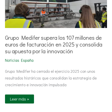
de
euros
de
facturación
en
2025
y
consolida
su
Grupo Medifer supera los 107 millones de
apuesta
por
euros de facturación en 2025 y consolida
la
su apuesta por la innovación
innovación
Noticias España
Grupo Medifer ha cerrado el ejercicio 2025 con unos
resultados históricos que consolidan la estrategia de
crecimiento e innovación impulsada
Leer más »