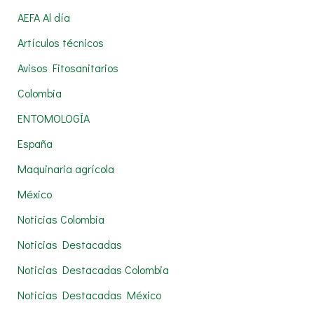
c
AEFA Al día
a
Artículos técnicos
r
Avisos Fitosanitarios
p
Colombia
o
r
ENTOMOLOGÍA
:
España
Maquinaria agrícola
México
Noticias Colombia
Noticias Destacadas
Noticias Destacadas Colombia
Noticias Destacadas México