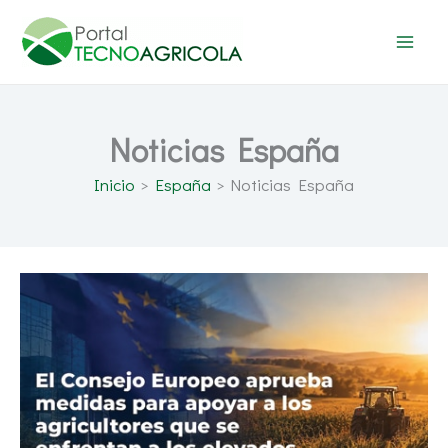
Ir
al
contenido
Noticias España
Inicio
España
Noticias España
ROVENSA
NEXT
pone
en
valor
las
biosoluciones
para
reforzar
la
resiliencia