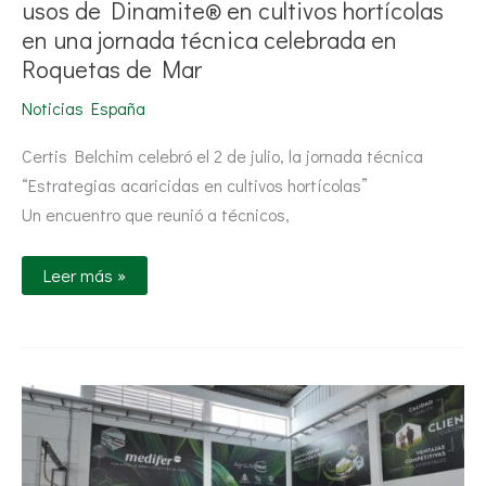
usos de Dinamite® en cultivos hortícolas
en una jornada técnica celebrada en
Roquetas de Mar
Noticias España
Certis Belchim celebró el 2 de julio, la jornada técnica
“Estrategias acaricidas en cultivos hortícolas”
Un encuentro que reunió a técnicos,
Leer más »
Grupo
Medifer
supera
los
107
millones