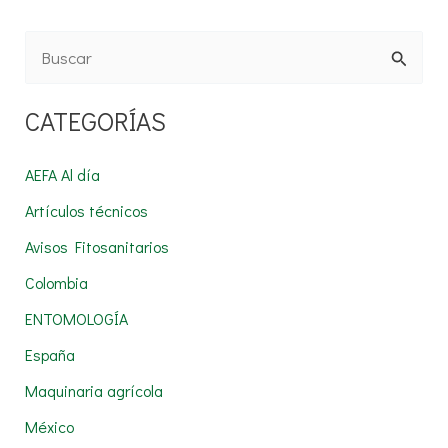
B
u
CATEGORÍAS
s
c
AEFA Al día
a
Artículos técnicos
r
Avisos Fitosanitarios
p
Colombia
o
r
ENTOMOLOGÍA
:
España
Maquinaria agrícola
México