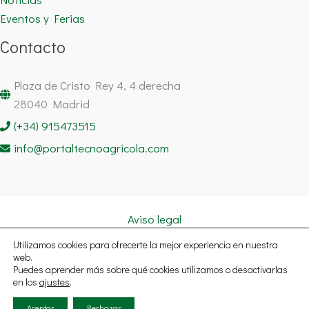
Eventos y Ferias
Contacto
Plaza de Cristo Rey 4, 4 derecha
28040 Madrid
(+34) 915473515
info@portaltecnoagricola.com
Aviso legal
Política de cookies
Utilizamos cookies para ofrecerte la mejor experiencia en nuestra
Política de privacidad
web.
Puedes aprender más sobre qué cookies utilizamos o desactivarlas
Copyright © 2026 Portal Tecnoagrícola Noticias España | Todos
en los
ajustes
.
los derechos reservados.
Aceptar
Rechazar