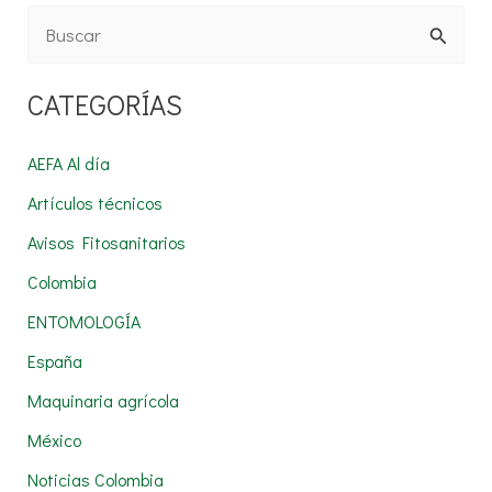
B
u
CATEGORÍAS
s
c
AEFA Al día
a
Artículos técnicos
r
Avisos Fitosanitarios
p
Colombia
o
r
ENTOMOLOGÍA
:
España
Maquinaria agrícola
México
Noticias Colombia