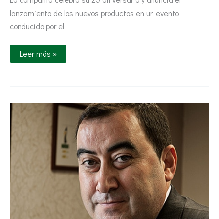
lanzamiento de los nuevos productos en un evento
conducido por el
Leer más »
SEIPASA
en
Fruit
Attraction.
Entrevista
al
presidente
de
SEIPASA,
Pedro
Peleato.