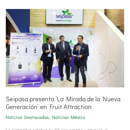
Seipasa
presenta
‘La
Mirada
de
la
Nueva
Generación’
en
Fruit
Attraction
Seipasa presenta ‘La Mirada de la Nueva
Generación’ en Fruit Attraction
Noticias Destacadas
,
Noticias México
La compañía celebra su 20 aniversario y anuncia el