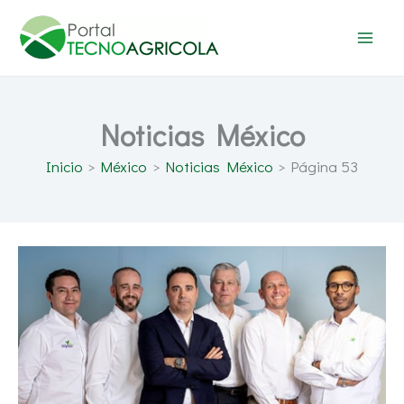
Ir
al
contenido
Noticias México
Inicio
México
Noticias México
Página 53
Seipasa
consolida
su
presencia
internacional
con
nuevas
unidades
de
negocio
en