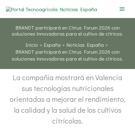
Ir
al
contenido
BRANDT participará en Citrus Forum 2026 con
soluciones innovadoras para el cultivo de cítricos.
Inicio
España
Noticias España
BRANDT participará en Citrus Forum 2026 con
soluciones innovadoras para el cultivo de cítricos.
La compañía mostrará en Valencia
sus tecnologías nutricionales
orientadas a mejorar el rendimiento,
la calidad y la salud de los cultivos
citrícolas.