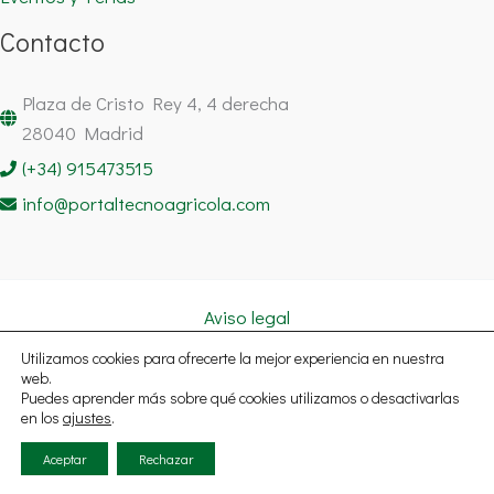
Contacto
Plaza de Cristo Rey 4, 4 derecha
28040 Madrid
(+34) 915473515
info@portaltecnoagricola.com
Aviso legal
Política de cookies
Utilizamos cookies para ofrecerte la mejor experiencia en nuestra
Política de privacidad
web.
Puedes aprender más sobre qué cookies utilizamos o desactivarlas
Copyright © 2026 Portal Tecnoagrícola Noticias España | Todos
en los
ajustes
.
los derechos reservados.
Aceptar
Rechazar