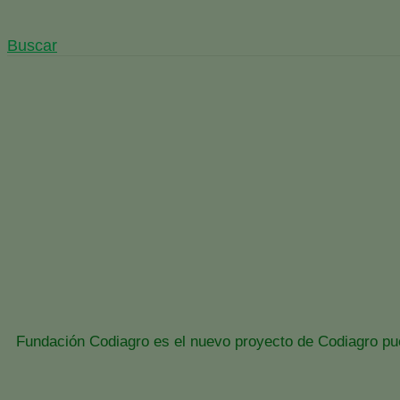
Buscar
Fundación Codiagro, Invest
Inicio
España
Notici
Fundación Codiagro es el nuevo proyecto de Codiagro pu