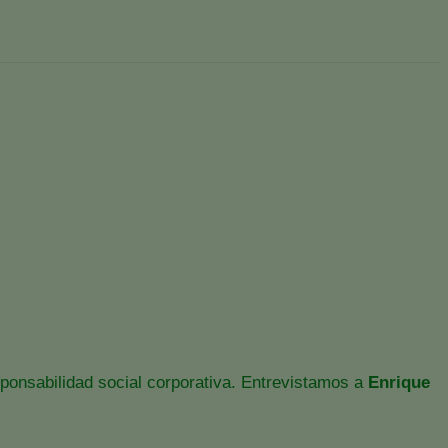
 del sector agrario
dentro del sector agrario
onsabilidad social corporativa. Entrevistamos a
Enrique