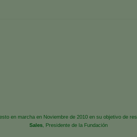
igación e Innovación dentro
as España
Fundación Codiagro, Investigación e Innovación 
esto en marcha en Noviembre de 2010 en su objetivo de resp
Sales
, Presidente de la Fundación