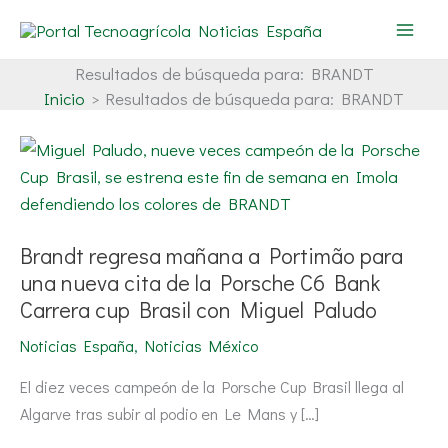
Ir
al
contenido
Resultados de búsqueda para:
BRANDT
Inicio
Resultados de búsqueda para: BRANDT
Brandt
regresa
mañana
a
Portimão
para
una
Brandt regresa mañana a Portimão para
nueva
cita
una nueva cita de la Porsche C6 Bank
de
la
Carrera cup Brasil con Miguel Paludo
Porsche
C6
Noticias España
,
Noticias México
Bank
Carrera
cup
El diez veces campeón de la Porsche Cup Brasil llega al
Brasil
Algarve tras subir al podio en Le Mans y […]
con
Miguel
Paludo