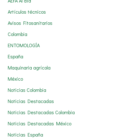
AEFA Al día
a
Artículos técnicos
r
Avisos Fitosanitarios
p
Colombia
o
r
ENTOMOLOGÍA
:
España
Maquinaria agrícola
México
Noticias Colombia
Noticias Destacadas
Noticias Destacadas Colombia
Noticias Destacadas México
Noticias España