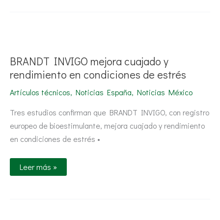
BRANDT
INVIGO
mejora
cuajado
BRANDT INVIGO mejora cuajado y
y
rendimiento
rendimiento en condiciones de estrés
en
condiciones
Artículos técnicos
,
Noticias España
,
Noticias México
de
estrés
Tres estudios confirman que BRANDT INVIGO, con registro
europeo de bioestimulante, mejora cuajado y rendimiento
en condiciones de estrés •
Leer más »
BRANDT