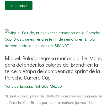
Leer más »
Miguel
Paludo
regresa
mañana
a
Le
Mans
Miguel Paludo regresa mañana a Le Mans
para
defender
para defender los colores de Brandt en la
los
colores
tercera etapa del campeonato sprint de la
de
Porsche Carrera Cup
Brandt
en
la
Noticias España
,
Noticias México
tercera
etapa
Miguel Paludo, piloto de BRANDT y diez veces campeón de
del
campeonato
la Porsche Cup Brasil, participará mañana jueves 11 de
sprint