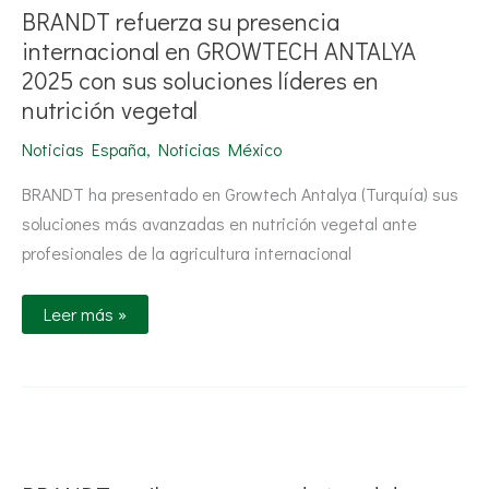
presencia
BRANDT refuerza su presencia
internacional
en
internacional en GROWTECH ANTALYA
GROWTECH
2025 con sus soluciones líderes en
ANTALYA
2025
nutrición vegetal
con
sus
soluciones
Noticias España
,
Noticias México
líderes
en
BRANDT ha presentado en Growtech Antalya (Turquía) sus
nutrición
vegetal
soluciones más avanzadas en nutrición vegetal ante
profesionales de la agricultura internacional
Leer más »
BRANDT
recibe
en
su