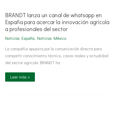
lanza
un
canal
BRANDT lanza un canal de whatsapp en
de
whatsapp
España para acercar la innovación agrícola
en
a profesionales del sector
España
para
acercar
Noticias España
,
Noticias México
la
innovación
La compañía apuesta por la comunicación directa para
agrícola
a
compartir conocimiento técnico, casos reales y actualidad
profesionales
del
del sector agrícola BRANDT ha
sector
Leer más »
BRANDT
refuerza
su