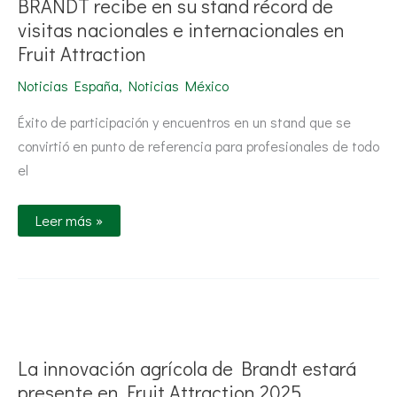
BRANDT recibe en su stand récord de
stand
récord
visitas nacionales e internacionales en
de
Fruit Attraction
visitas
nacionales
e
Noticias España
,
Noticias México
internacionales
en
Éxito de participación y encuentros en un stand que se
Fruit
Attraction
convirtió en punto de referencia para profesionales de todo
el
Leer más »
La
innovación
agrícola
de
La innovación agrícola de Brandt estará
Brandt
estará
presente en Fruit Attraction 2025