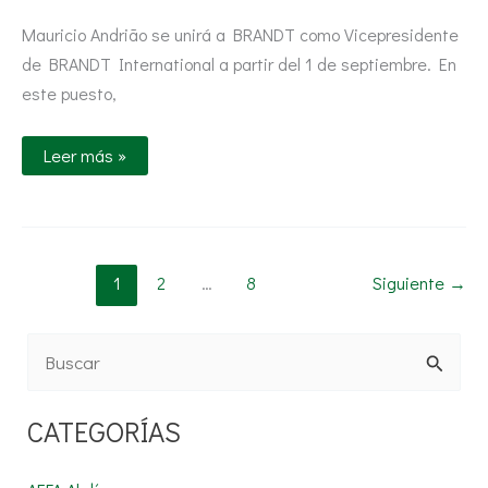
Mauricio Andrião se unirá a BRANDT como Vicepresidente
de BRANDT International a partir del 1 de septiembre. En
este puesto,
Leer más »
1
2
…
8
Siguiente
→
B
u
CATEGORÍAS
s
c