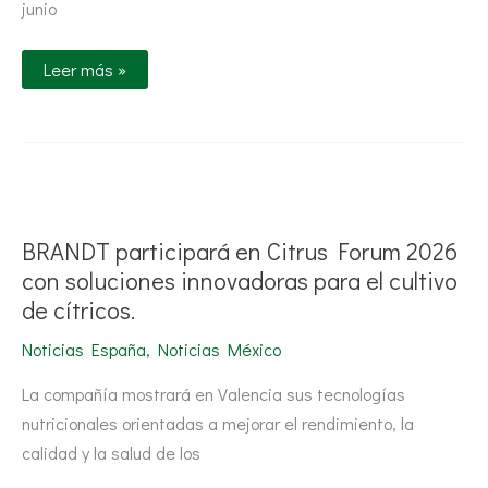
de
junio
la
Porsche
Carrera
Leer más »
Cup
BRANDT
participará
en
Citrus
BRANDT participará en Citrus Forum 2026
Forum
2026
con soluciones innovadoras para el cultivo
con
de cítricos.
soluciones
innovadoras
para
Noticias España
,
Noticias México
el
cultivo
La compañía mostrará en Valencia sus tecnologías
de
cítricos.
nutricionales orientadas a mejorar el rendimiento, la
calidad y la salud de los