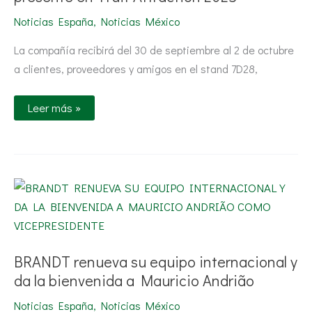
presente
en
Noticias España
,
Noticias México
Fruit
Attraction
2025
La compañía recibirá del 30 de septiembre al 2 de octubre
a clientes, proveedores y amigos en el stand 7D28,
Leer más »
BRANDT
renueva
su
equipo
internacional
y
da
BRANDT renueva su equipo internacional y
la
bienvenida
da la bienvenida a Mauricio Andrião
a
Mauricio
Andrião
Noticias España
,
Noticias México