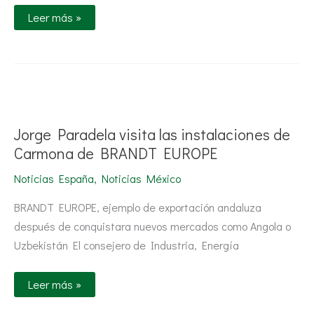
Leer más »
Jorge
Paradela
visita
las
Jorge Paradela visita las instalaciones de
instalaciones
de
Carmona de BRANDT EUROPE
Carmona
de
Noticias España
,
Noticias México
BRANDT
EUROPE
BRANDT EUROPE, ejemplo de exportación andaluza
después de conquistara nuevos mercados como Angola o
Uzbekistán El consejero de Industria, Energía
Leer más »