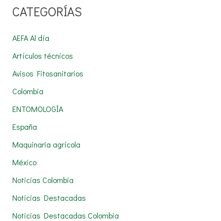
CATEGORÍAS
s
c
AEFA Al día
a
Artículos técnicos
r
Avisos Fitosanitarios
p
Colombia
o
r
ENTOMOLOGÍA
:
España
Maquinaria agrícola
México
Noticias Colombia
Noticias Destacadas
Noticias Destacadas Colombia