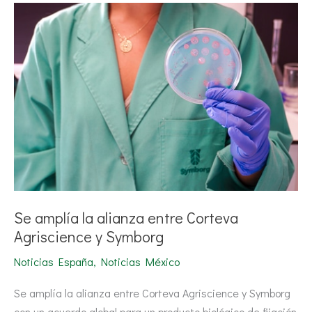
Se
amplía
la
alianza
entre
Corteva
Agriscience
y
Symborg
Se amplía la alianza entre Corteva
Agriscience y Symborg
Noticias España
,
Noticias México
Se amplía la alianza entre Corteva Agriscience y Symborg
con un acuerdo global para un producto biológico de fijación