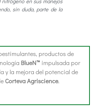
l nitrógeno en sus manejos
endo, sin duda, parte de la
oestimulantes, productos de
cnología
BlueN™
impulsada por
da y la mejora del potencial de
de
Corteva Agriscience
.