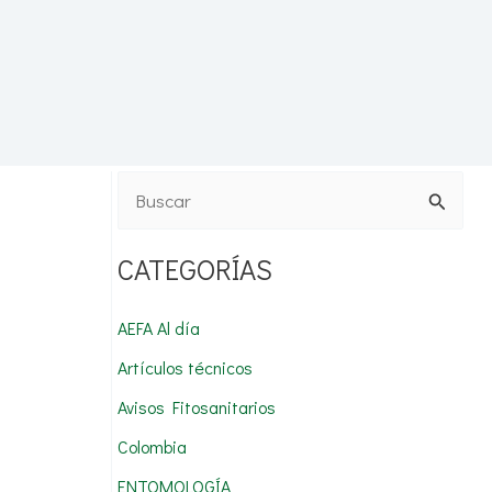
B
u
CATEGORÍAS
s
c
AEFA Al día
a
Artículos técnicos
r
Avisos Fitosanitarios
p
Colombia
o
r
ENTOMOLOGÍA