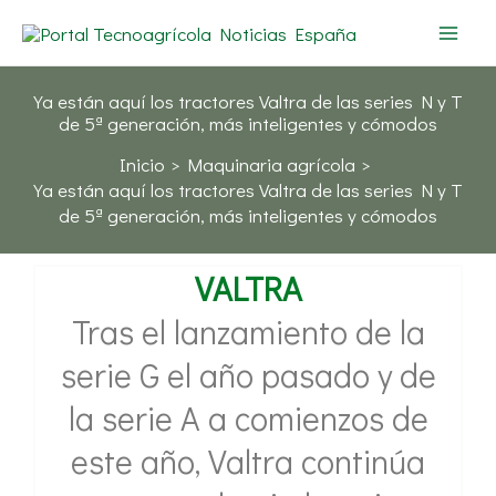
Ir
al
contenido
Ya están aquí los tractores Valtra de las series N y T
de 5ª generación, más inteligentes y cómodos
Inicio
Maquinaria agrícola
Ya están aquí los tractores Valtra de las series N y T
de 5ª generación, más inteligentes y cómodos
VALTRA
Tras el lanzamiento de la
serie G el año pasado y de
la serie A a comienzos de
este año, Valtra continúa