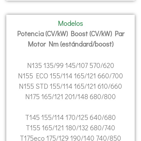
Modelos
Potencia (CV/kW) Boost (CV/kW) Par
Motor Nm (estándard/boost)
N135 135/99 145/107 570/620
N155 ECO 155/114 165/121 660/700
N155 STD 155/114 165/121 610/660
N175 165/121 201/148 680/800
T145 155/114 170/125 640/680
T155 165/121 180/132 680/740
T175eco 175/129 190/140 740/850