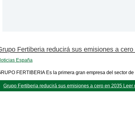
Grupo Fertiberia reducirá sus emisiones a cero
oticias España
RUPO FERTIBERIA Es la primera gran empresa del sector de la
Grupo Fertiberia reducirá sus emisiones a cero en 2035
Leer 