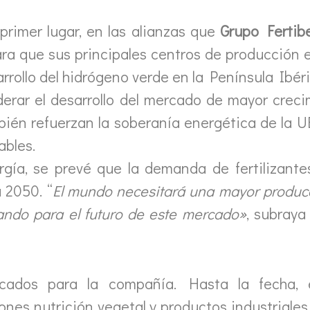
primer lugar, en las alianzas que
Grupo Fertibe
ara que sus principales centros de producción
rrollo del hidrógeno verde en la Península Ibéri
derar el desarrollo del mercado de mayor creci
ién refuerzan la soberanía energética de la UE, 
ables.
gía, se prevé que la demanda de fertilizantes
 2050. “
El mundo necesitará una mayor produc
ando para el futuro de este mercado»
, subraya
ados para la compañía. Hasta la fecha, e
nes nutrición vegetal y productos industriales