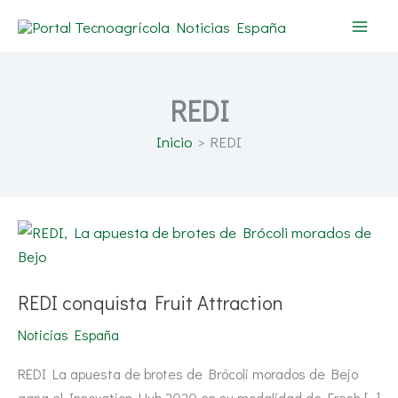
Ir
al
contenido
REDI
Inicio
REDI
REDI
conquista
Fruit
Attraction
REDI conquista Fruit Attraction
Noticias España
REDI La apuesta de brotes de Brócoli morados de Bejo
gana el Innovation Hub 2020 en su modalidad de Fresh […]