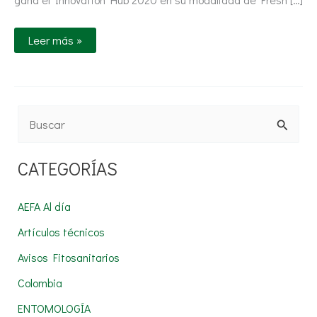
Leer más »
B
u
CATEGORÍAS
s
c
AEFA Al día
a
Artículos técnicos
r
Avisos Fitosanitarios
p
Colombia
o
r
ENTOMOLOGÍA