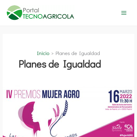
Ir
al
contenido
Inicio
Planes de Igualdad
Planes de Igualdad
Acto
de
Entrega
de
los
IV
Premios
Mujer
AGRO