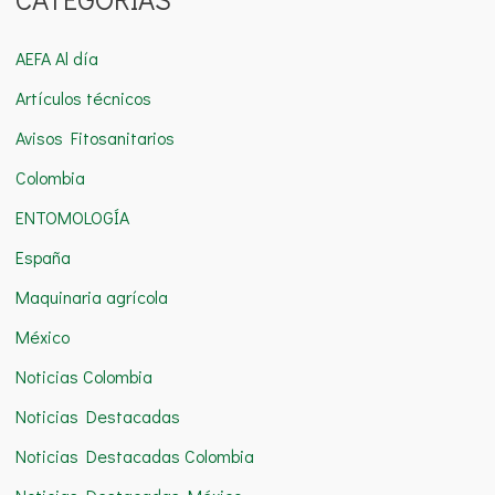
s
c
AEFA Al día
a
Artículos técnicos
r
Avisos Fitosanitarios
p
o
Colombia
r
ENTOMOLOGÍA
:
España
Maquinaria agrícola
México
Noticias Colombia
Noticias Destacadas
Noticias Destacadas Colombia