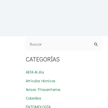
B
u
CATEGORÍAS
s
c
AEFA Al día
a
Artículos técnicos
r
Avisos Fitosanitarios
p
Colombia
o
r
ENTOMOLOGÍA