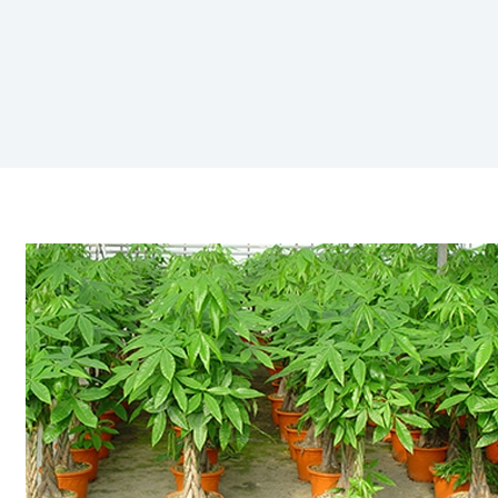
Pachira
aquatica