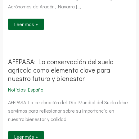
Agrónomos de Aragón, Navarra […]
Leer más »
AFEPASA:
La
conservación
del
AFEPASA: La conservación del suelo
suelo
agrícola
agrícola como elemento clave para
como
nuestro futuro y bienestar
elemento
clave
para
Noticias España
nuestro
futuro
AFEPASA La celebración del Día Mundial del Suelo debe
y
bienestar
servirnos para reflexionar sobre su importancia en
nuestro bienestar y calidad
Leer más »