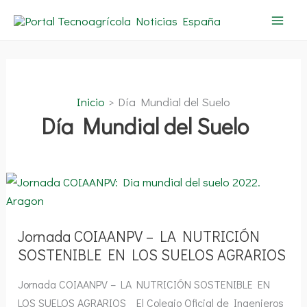
Ir
al
contenido
Inicio
Día Mundial del Suelo
Día Mundial del Suelo
Jornada
COIAANPV
–
LA
NUTRICIÓN
SOSTENIBLE
Jornada COIAANPV – LA NUTRICIÓN
EN
SOSTENIBLE EN LOS SUELOS AGRARIOS
LOS
SUELOS
AGRARIOS
Jornada COIAANPV – LA NUTRICIÓN SOSTENIBLE EN
LOS SUELOS AGRARIOS El Colegio Oficial de Ingenieros