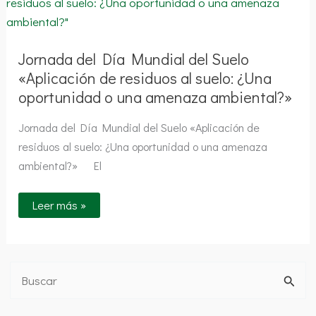
Día
Mundial
del
Suelo
«Aplicación
Jornada del Día Mundial del Suelo
de
residuos
«Aplicación de residuos al suelo: ¿Una
al
suelo:
oportunidad o una amenaza ambiental?»
¿Una
oportunidad
o
Jornada del Día Mundial del Suelo «Aplicación de
una
residuos al suelo: ¿Una oportunidad o una amenaza
amenaza
ambiental?»
ambiental?» El
Leer más »
B
u