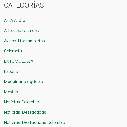
CATEGORÍAS
s
c
AEFA Al día
a
Artículos técnicos
r
Avisos Fitosanitarios
p
o
Colombia
r
ENTOMOLOGÍA
:
España
Maquinaria agrícola
México
Noticias Colombia
Noticias Destacadas
Noticias Destacadas Colombia