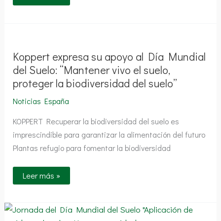
Koppert
expresa
su
apoyo
Koppert expresa su apoyo al Día Mundial
al
Día
del Suelo: “Mantener vivo el suelo,
Mundial
proteger la biodiversidad del suelo”
del
Suelo:
“Mantener
Noticias España
vivo
el
KOPPERT Recuperar la biodiversidad del suelo es
suelo,
proteger
imprescindible para garantizar la alimentación del futuro
la
biodiversidad
Plantas refugio para fomentar la biodiversidad
del
suelo”
Leer más »
Jornada
del