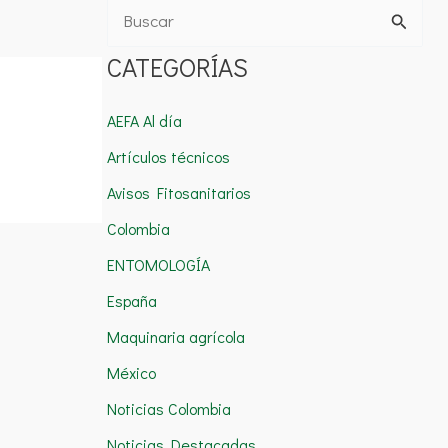
B
u
CATEGORÍAS
s
c
AEFA Al día
a
Artículos técnicos
r
Avisos Fitosanitarios
p
Colombia
o
ENTOMOLOGÍA
r
España
:
Maquinaria agrícola
México
Noticias Colombia
Noticias Destacadas