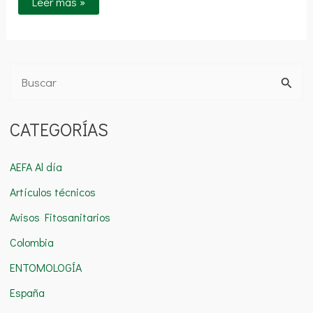
Leer más »
B
u
CATEGORÍAS
s
c
AEFA Al día
a
Artículos técnicos
r
Avisos Fitosanitarios
p
o
Colombia
r
ENTOMOLOGÍA
:
España