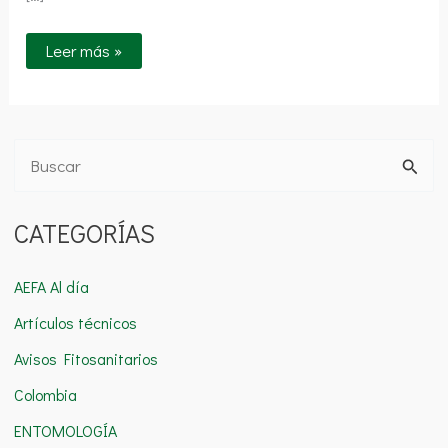
Leer más »
B
u
CATEGORÍAS
s
c
AEFA Al día
a
Artículos técnicos
r
Avisos Fitosanitarios
p
o
Colombia
r
ENTOMOLOGÍA