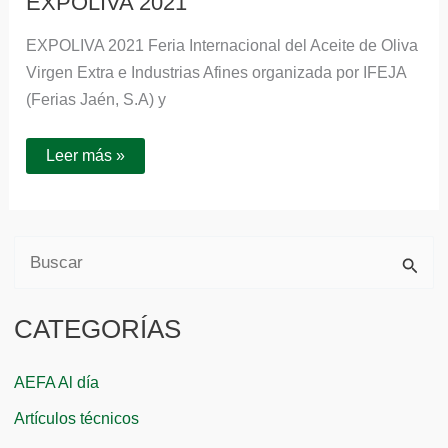
EXPOLIVA 2021
EXPOLIVA 2021 Feria Internacional del Aceite de Oliva
Virgen Extra e Industrias Afines organizada por IFEJA
(Ferias Jaén, S.A) y
Leer más »
B
u
CATEGORÍAS
s
c
AEFA Al día
a
Artículos técnicos
r