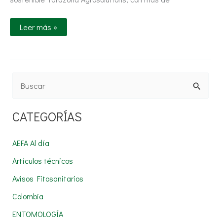
Leer más »
B
u
CATEGORÍAS
s
c
AEFA Al día
a
Artículos técnicos
r
Avisos Fitosanitarios
p
Colombia
o
r
ENTOMOLOGÍA