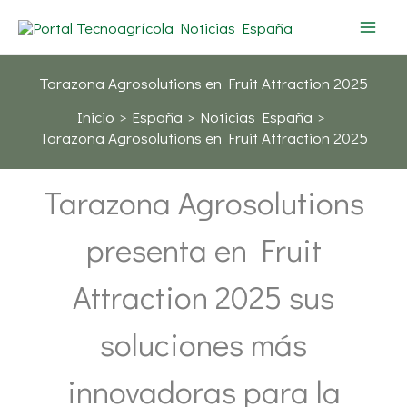
Ir
al
contenido
Tarazona Agrosolutions en Fruit Attraction 2025
Inicio
España
Noticias España
Tarazona Agrosolutions en Fruit Attraction 2025
Tarazona Agrosolutions
presenta en Fruit
Attraction 2025 sus
soluciones más
innovadoras para la