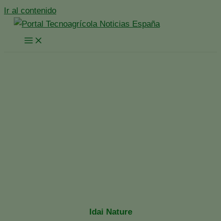
Ir al contenido
Portento, el biofungicida
estrella de Idai Nature
obtiene el certificado para
su uso en agricultura
Biodinámica
Inicio
España
Noticias España
Portento, el biofungicida estrella de Idai Nature obtiene el
certificado para su uso en agricultura Biodinámica
Idai Nature