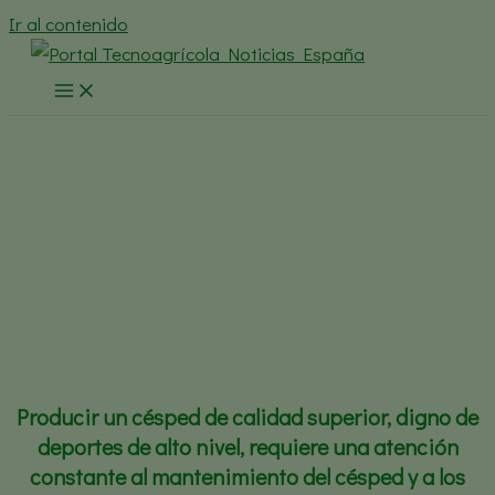
Ir al contenido
ICL anuncia un proyecto de
tres años sobre agentes
humectantes
Inicio
España
Noticias España
ICL anuncia un proyecto de tres años sobre agentes
humectantes
Producir un césped de calidad superior, digno de
deportes de alto nivel, requiere una atención
constante al mantenimiento del césped y a los