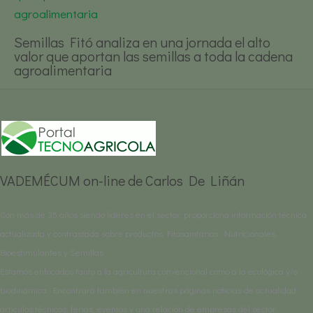
Semillas Fitó analiza en una jornada el alto
valor que aportan las semillas a toda la cadena
agroalimentaria
VADEMÉCUM on-line de Carlos De Liñán
Con más de 35 años siendo líderes en el sector, proporciona información técnica
actualizada y contrastada sobre productos Fitosanitarios, Nutricionales,
Bioestimulantes y Semillas.
Estamos enfocados tanto a la agricultura convencional como a la ecológica y/o
biodinámica. Encontrará también en nuestras páginas noticias de actualidad,
artículos técnicos, ferias, eventos y una relación de empresas del sector.