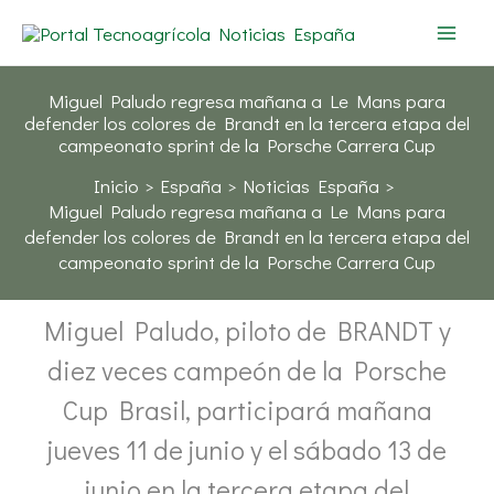
Ir
al
contenido
Miguel Paludo regresa mañana a Le Mans para
defender los colores de Brandt en la tercera etapa del
campeonato sprint de la Porsche Carrera Cup
Inicio
España
Noticias España
Miguel Paludo regresa mañana a Le Mans para
defender los colores de Brandt en la tercera etapa del
campeonato sprint de la Porsche Carrera Cup
Miguel Paludo, piloto de BRANDT y
diez veces campeón de la Porsche
Cup Brasil, participará mañana
jueves 11 de junio y el sábado 13 de
junio en la tercera etapa del