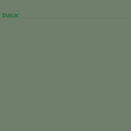
Buscar
BASF y AgBiome trabajan c
biológico
Inicio
España
Noticias E