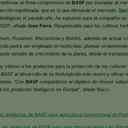
confirmar el firme compromiso de
BASF
por trasladar al m
otección equilibrada, que es lo que demanda el mercado.
Seri
biológicas el pasado año, ha supuesto para la compañía un 
2020”
, añade
Jose Ferre
, Responsable para los cultivos hor
hium, Fusarium, Rhizoctonia
y
Botritis
, además de actuar c
gicida podrá ser empleado en hortícolas, plantas ornamenta
uier estadio de crecimiento de la planta, desde el transplan
valioso a los productos para la protección de los cultivos 
BASF al desarrollo de su biofungicida más nuevo y eficaz e
Biome.
“Con
BASF
compartimos el objetivo de ofrecer soluci
 los productos biológicos en Europa”
, añade Bucci.
los productos de BASF para agricultura convencional en Port
 los productos de BASF para agricultura ecológica en Porta