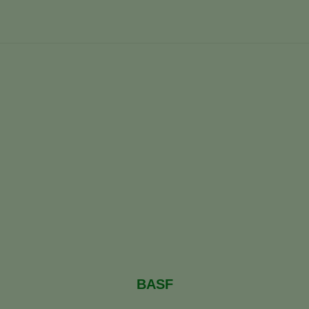
onjuntamente para lanzar u
spaña
BASF y AgBiome trabajan conjuntamente para lanzar
BASF