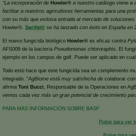
“La incorporación de
Howler®
a nuestro catálogo viene a 
facilitar a nuestros agricultores herramientas para una pr
con su más que exitosa entrada al mercado de soluciones 
Howler®
.
Serifel®
se ha lanzado con éxito en España en 
El nuevo fungicida biológico
Howler®
es eficaz contra
Pyt
AFS009 de la bacteria
Pseudomonas chlororaphis
. El fun
ejemplo en los campos de golf. Puede ser aplicado en cualq
Todo esto hace que este fungicida sea un complemento muy 
integrado.
“AgBiome está muy satisfecha de colaborar con 
afirma
Toni Bucci
, Responsable de la Operaciones en Ag
vemos cada vez más un gran potencial de crecimiento para
PARA MÁS INFORMACIÓN SOBRE BASF
Pulse para ver 
Pulse para ver