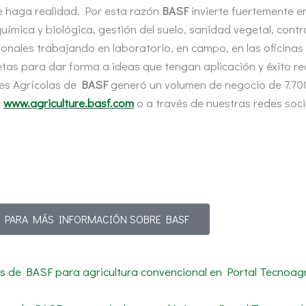
se haga realidad. Por esta razón
BASF
invierte fuertemente e
química y biológica, gestión del suelo, sanidad vegetal, contr
ionales trabajando en laboratorio, en campo, en las oficinas
s para dar forma a ideas que tengan aplicación y éxito real
es Agrícolas de
BASF
generó un volumen de negocio de 7.700
b
www.agriculture.basf.com
o a través de nuestras redes soci
PARA MÁS INFORMACIÓN SOBRE BASF
os de BASF para agricultura convencional en Portal Tecnoag