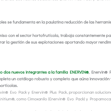
ñoles se fundamenta en la paulatina reducción de las herrami
iso con el sector hortofrutícola, trabaja constantemente p
ar la gestión de sus explotaciones aportando mayor rendimi
o dos nuevos integrantes a la familia ENERVIN®
, Enervin® 
eta un catálogo robusto y completo que aúna innovación y e
hortícolas.
n® Evo Pack y Enervin® Plus Pack, proporcionan soluciones d
Initium®, como Cimoxanilo (Enervin® Evo Pack) y Propamocar