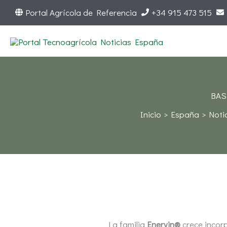
Ir
Portal Agrícola de Referencia
+34 915 473 515
al
contenido
BASF
Inicio
España
Noti
La familia
Enervin®
crece incor