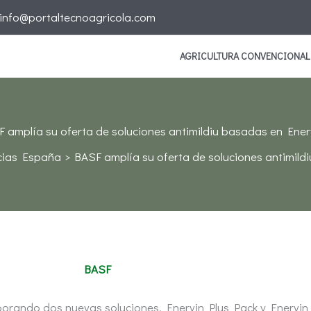
info@portaltecnoagricola.com
AGRICULTURA CONVENCIONAL
 amplía su oferta de soluciones antimildiu basadas en Ene
cias España
BASF amplía su oferta de soluciones antimil
BASF
porando dos nuevas soluciones, Enervin Plus Pack y Enervin