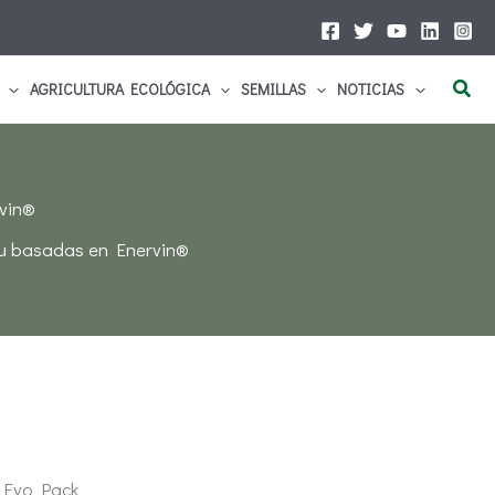
Busc
AGRICULTURA ECOLÓGICA
SEMILLAS
NOTICIAS
rvin®
diu basadas en Enervin®
 Evo Pack