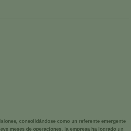
ndo 3,7 millones de euros
5
 de facturación y proyecta triplicar sus ventas para 2025
visiones, consolidándose como un referente emergente
 nueve meses de operaciones, la empresa ha logrado un