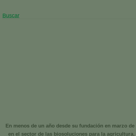
Buscar
Veganic supera expectativa
de facturación y proyecta t
Inicio
España
Noticias España
Veganic supera expe
En menos de un año desde su fundación en marzo de 2
en el sector de las biosoluciones para la agricultur