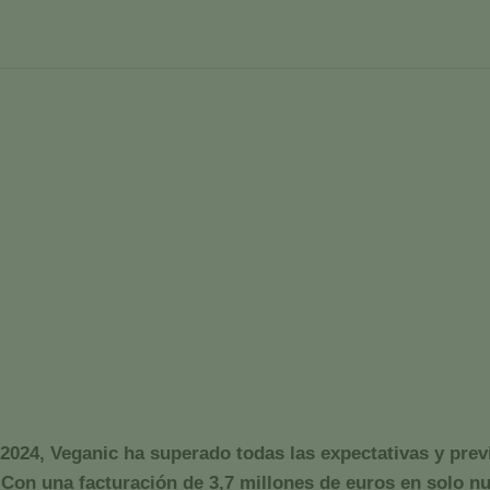
s en su primer año, alcanza
riplicar sus ventas para 202
ctativas en su primer año, alcanzando 3,7 millones de euros
024, Veganic ha superado todas las expectativas y pre
a. Con una facturación de 3,7 millones de euros en solo