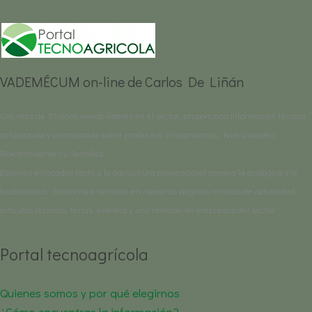
VADEMÉCUM on-line de Carlos De Liñán
Con más de 35 años siendo líderes en el sector, proporciona información técnica
actualizada y contrastada sobre productos Fitosanitarios, Nutricionales,
Bioestimulantes y Semillas.
Estamos enfocados tanto a la agricultura convencional como a la ecológica y/o
biodinámica. Encontrará también en nuestras páginas noticias de actualidad,
artículos técnicos, ferias, eventos y una relación de empresas del sector.
Portal tecnoagrícola
Quienes somos y por qué elegirnos
¿Cómo encuentras la información?