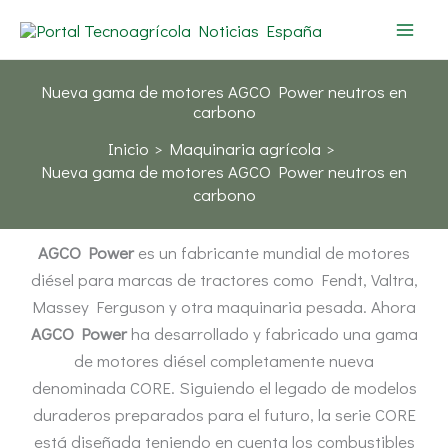
Ir
al
contenido
Nueva gama de motores AGCO Power neutros en
carbono
Inicio
Maquinaria agrícola
Nueva gama de motores AGCO Power neutros en
carbono
AGCO Power
es un fabricante mundial de motores
diésel para marcas de tractores como Fendt, Valtra,
Massey Ferguson y otra maquinaria pesada. Ahora
AGCO Power
ha desarrollado y fabricado una gama
de motores diésel completamente nueva
denominada CORE. Siguiendo el legado de modelos
duraderos preparados para el futuro, la serie CORE
está diseñada teniendo en cuenta los combustibles