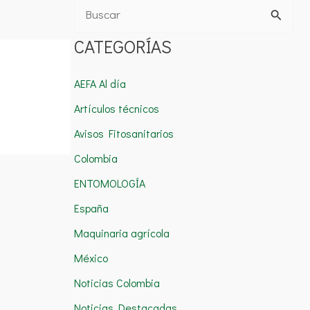
B
u
CATEGORÍAS
s
c
AEFA Al día
a
Artículos técnicos
r
Avisos Fitosanitarios
p
Colombia
o
ENTOMOLOGÍA
r
España
:
Maquinaria agrícola
México
Noticias Colombia
Noticias Destacadas