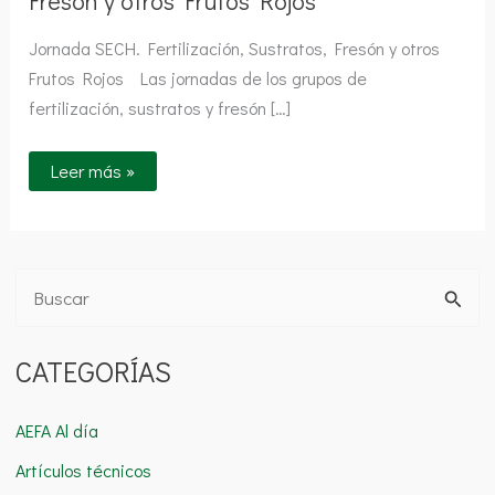
Fresón y otros Frutos Rojos
Rojos
Jornada SECH. Fertilización, Sustratos, Fresón y otros
Frutos Rojos Las jornadas de los grupos de
fertilización, sustratos y fresón […]
Leer más »
B
u
CATEGORÍAS
s
c
AEFA Al día
a
Artículos técnicos
r