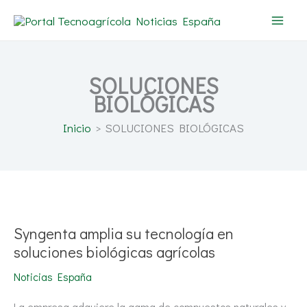
Ir
al
contenido
SOLUCIONES
BIOLÓGICAS
Inicio
SOLUCIONES BIOLÓGICAS
Syngenta
amplia
su
tecnología
Syngenta amplia su tecnología en
en
soluciones
soluciones biológicas agrícolas
biológicas
agrícolas
Noticias España
La empresa adquiere la gama de compuestos naturales y