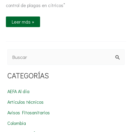
plagas
control de plagas en cítricos”
en
cítricos
Leer más »
B
u
CATEGORÍAS
s
c
AEFA Al día
a
Artículos técnicos
r
Avisos Fitosanitarios
p
Colombia
o