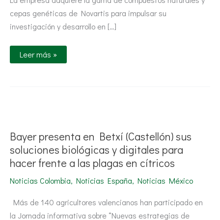
cepas genéticas de Novartis para impulsar su
investigación y desarrollo en […]
Leer más »
Bayer
presenta
en
Betxí
Bayer presenta en Betxí (Castellón) sus
(Castellón)
sus
soluciones biológicas y digitales para
soluciones
hacer frente a las plagas en cítricos
biológicas
y
digitales
Noticias Colombia
,
Noticias España
,
Noticias México
para
hacer
frente
Más de 140 agricultores valencianos han participado en
a
la Jornada informativa sobre “Nuevas estrategias de
las