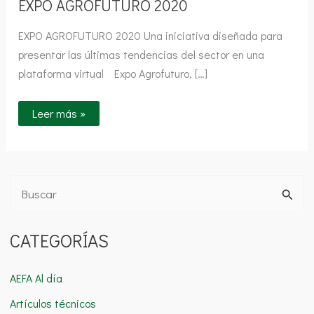
EXPO AGROFUTURO 2020
EXPO AGROFUTURO 2020 Una iniciativa diseñada para
presentar las últimas tendencias del sector en una
plataforma virtual Expo Agrofuturo, […]
Leer más »
B
u
CATEGORÍAS
s
c
AEFA Al día
a
Artículos técnicos
r