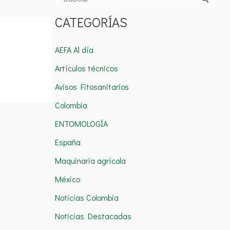
B
u
CATEGORÍAS
s
c
AEFA Al día
a
Artículos técnicos
r
Avisos Fitosanitarios
p
Colombia
o
ENTOMOLOGÍA
r
España
:
Maquinaria agrícola
México
Noticias Colombia
Noticias Destacadas