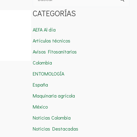
B
u
CATEGORÍAS
s
c
AEFA Al día
a
Artículos técnicos
r
Avisos Fitosanitarios
p
Colombia
o
ENTOMOLOGÍA
r
España
:
Maquinaria agrícola
México
Noticias Colombia
Noticias Destacadas