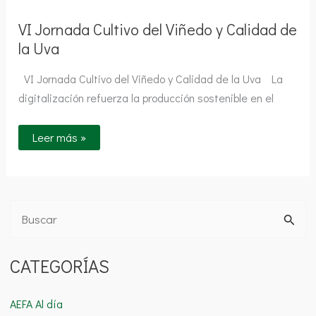
y
Calidad
VI Jornada Cultivo del Viñedo y Calidad de
de
la
la Uva
Uva
VI Jornada Cultivo del Viñedo y Calidad de la Uva La
digitalización refuerza la producción sostenible en el
Leer más »
B
u
CATEGORÍAS
s
c
AEFA Al día
a