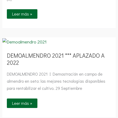
Leer más »
DEMOALMENDRO
2021
***
APLAZADO
DEMOALMENDRO 2021 *** APLAZADO A
A
2022
2022
DEMOALMENDRO 2021 I Demostración en campo de
almendro en seto: las mejores tecnologías disponibles
para rentabilizar el cultivo. 29 Septiembre
Leer más »