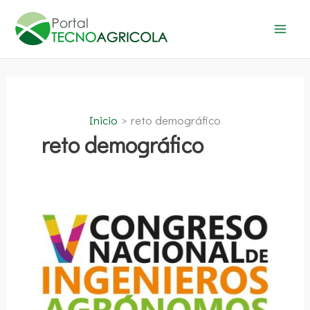
Ir
al
contenido
Inicio
reto demográfico
reto demográfico
V
Congreso
Nacional
de
Ingenieros
Agrónomos