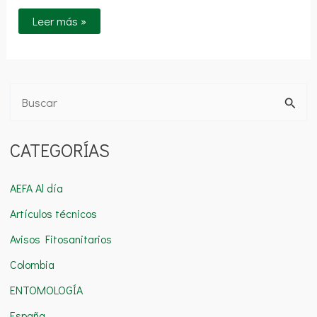
Leer más »
B
u
CATEGORÍAS
s
c
AEFA Al día
a
Artículos técnicos
r
Avisos Fitosanitarios
p
o
Colombia
r
ENTOMOLOGÍA
:
España