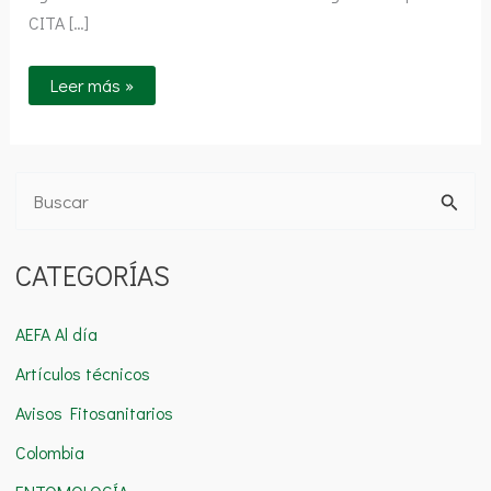
suelo
CITA […]
Leer más »
B
u
CATEGORÍAS
s
c
AEFA Al día
a
Artículos técnicos
r
Avisos Fitosanitarios
p
o
Colombia
r