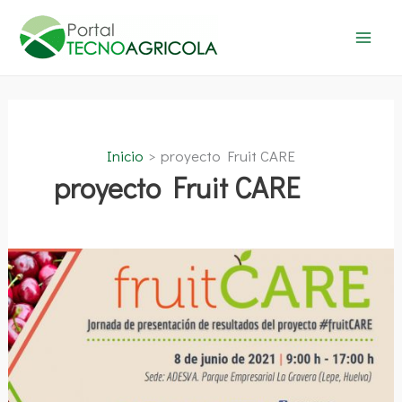
Ir
al
contenido
Inicio
proyecto Fruit CARE
proyecto Fruit CARE
Jornada
de
presentación
de
resultados
del
proyecto
Fruit
CARE