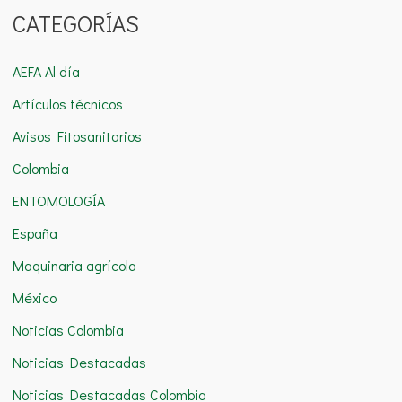
CATEGORÍAS
s
c
AEFA Al día
a
Artículos técnicos
r
Avisos Fitosanitarios
p
o
Colombia
r
ENTOMOLOGÍA
:
España
Maquinaria agrícola
México
Noticias Colombia
Noticias Destacadas
Noticias Destacadas Colombia