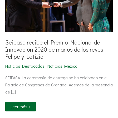
manos
de
los
reyes
Felipe
y
Letizia
Seipasa recibe el Premio Nacional de
Innovación 2020 de manos de los reyes
Felipe y Letizia
Noticias Destacadas
,
Noticias México
SEIPASA La ceremonia de entrega se ha celebrado en el
Palacio de Congresos de Granada. Además de la presencia
de […]
Leer más »