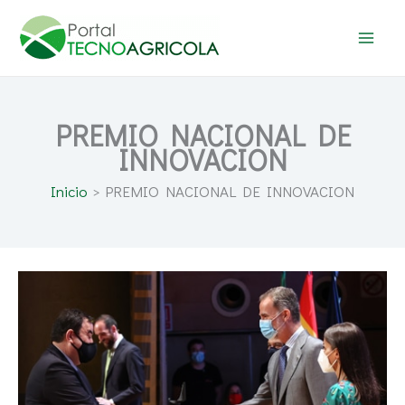
Ir
al
contenido
PREMIO NACIONAL DE
INNOVACION
Inicio
PREMIO NACIONAL DE INNOVACION
Seipasa
recibe
el
Premio
Nacional
de
Innovación
2020
de