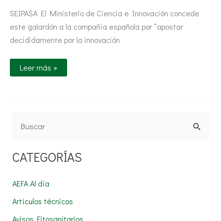
SEIPASA El Ministerio de Ciencia e Innovación concede
este galardón a la compañía española por “apostar
decididamente por la innovación
Leer más »
B
u
CATEGORÍAS
s
c
AEFA Al día
a
Artículos técnicos
r
Avisos Fitosanitarios