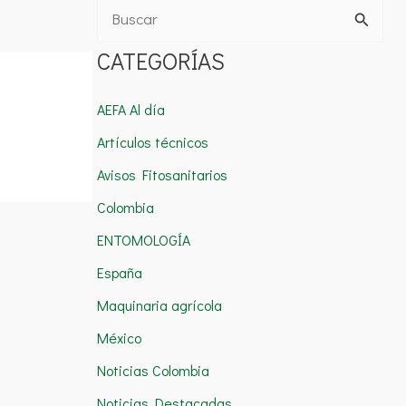
B
u
CATEGORÍAS
s
c
AEFA Al día
a
Artículos técnicos
r
Avisos Fitosanitarios
p
Colombia
o
ENTOMOLOGÍA
r
España
:
Maquinaria agrícola
México
Noticias Colombia
Noticias Destacadas