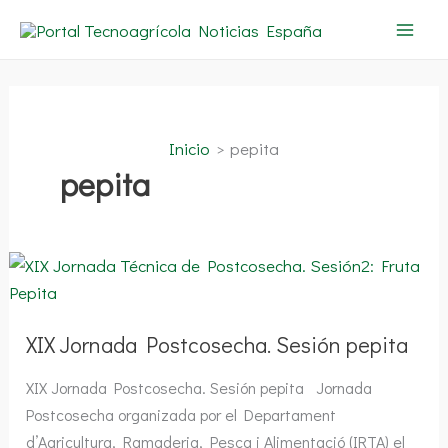
Ir
al
contenido
Inicio
pepita
pepita
XIX
Jornada
Postcosecha.
Sesión
pepita
XIX Jornada Postcosecha. Sesión pepita
XIX Jornada Postcosecha. Sesión pepita Jornada
Postcosecha organizada por el Departament
d’Agricultura, Ramaderia, Pesca i Alimentació (IRTA) el