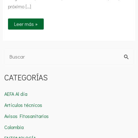
próximo […]
Leer más »
B
u
CATEGORÍAS
s
c
AEFA Al día
a
Artículos técnicos
r
Avisos Fitosanitarios
p
o
Colombia
r