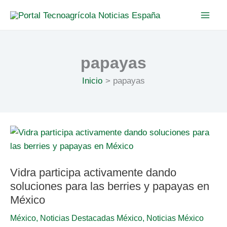
Ir
al
contenido
papayas
Inicio
papayas
Vidra
participa
activamente
dando
soluciones
para
Vidra participa activamente dando
las
soluciones para las berries y papayas en
berries
y
México
papayas
en
México
México
,
Noticias Destacadas México
,
Noticias México