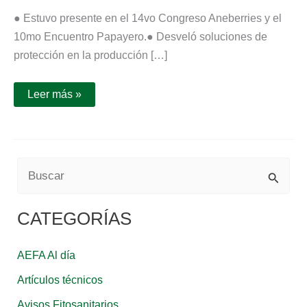
● Estuvo presente en el 14vo Congreso Aneberries y el
10mo Encuentro Papayero.● Desveló soluciones de
protección en la producción […]
Leer más »
B
u
CATEGORÍAS
s
c
AEFA Al día
a
Artículos técnicos
r
Avisos Fitosanitarios