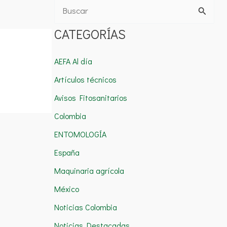
B
u
CATEGORÍAS
s
c
AEFA Al día
a
Artículos técnicos
r
Avisos Fitosanitarios
p
Colombia
o
ENTOMOLOGÍA
r
España
:
Maquinaria agrícola
México
Noticias Colombia
Noticias Destacadas