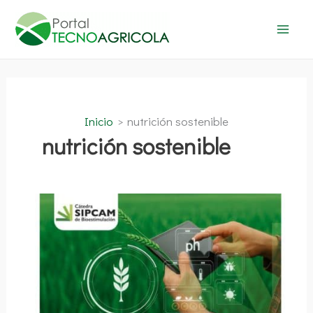
Ir
al
contenido
Inicio
nutrición sostenible
nutrición sostenible
Mejora
de
la
Nutrición
Sostenible
de
los
Cultivos