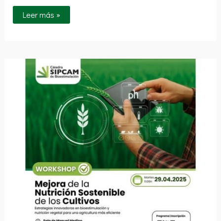
Leer más »
Mejora
de
la
Nutrición
Sostenible
de
los
Cultivos