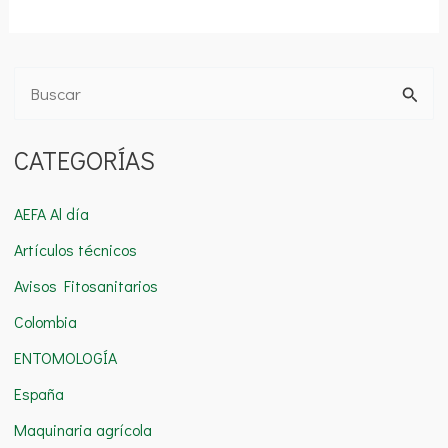
B
u
CATEGORÍAS
s
c
AEFA Al día
a
Artículos técnicos
r
Avisos Fitosanitarios
p
o
Colombia
r
ENTOMOLOGÍA
:
España
Maquinaria agrícola